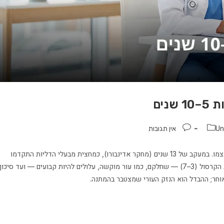
ים
Un
אין תגובות
דליות ללא טיפול אינן משתפרות — מסתם שנפגע אינו מתקן את עצמו. במעקב של 13 שנים (מחקר אדינבורו), כמחצית מבעלי הדליות התקדמו
לשלב חמור יותר: מנפיחות וכבדות (שנים 1–3), דרך שינויי עור סביב הקרסול (3–7) — שחלקם, כמו עור מוקשה, עלולים להיות קבועים — ועד סיכון