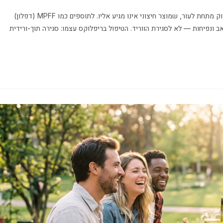
שום משחה אינה יכולה לסגור דלית — הבעיה היא מסתם שכשל עמוק מתחת לעור, שמוצר חיצוני אינו מגיע אליו. לתוספים כמו MPFF (דפלון)
 ונפיחות — לא לסגירת הווריד. הטיפול בריפלוקס עצמו: סגירה תוך-ורידית