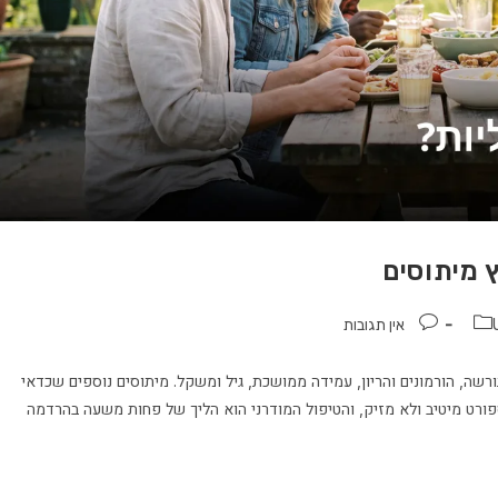
ץ מיתוסים
אין תגובות
ורשה, הורמונים והריון, עמידה ממושכת, גיל ומשקל. מיתוסים נוספים שכדאי
דליות אינן רק "בעיה של נשים" (40% מהגברים מעל 50), ספורט מיטיב ולא מזיק, והטיפול המודרני הוא הליך של פחות משעה בהרדמה