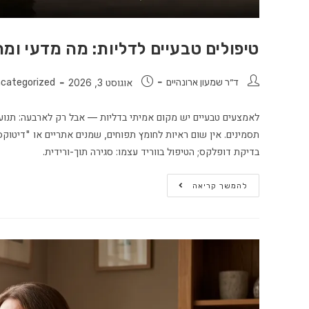
טיפולים טבעיים לדליות: מה מדעי ומה
ד״ר שמעון ארונהיים
אוגוסט 3, 2026
categorized
לאמצעים טבעיים יש מקום אמיתי בדליות — אבל רק לארבעה: תנועה,
תסמינים. אין שום ראיות לחומץ תפוחים, שמנים אתריים או "דיטוקס"
בדיקת דופלקס; הטיפול בווריד עצמו: סגירה תוך-ורידית.
להמשך קריאה